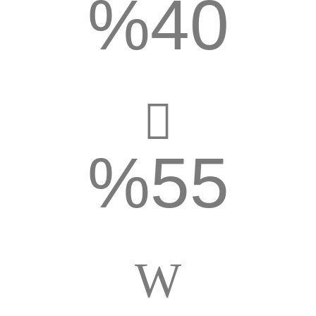
%
40
زيادة المبيعات
%
55
نمو نشاطك التجارى