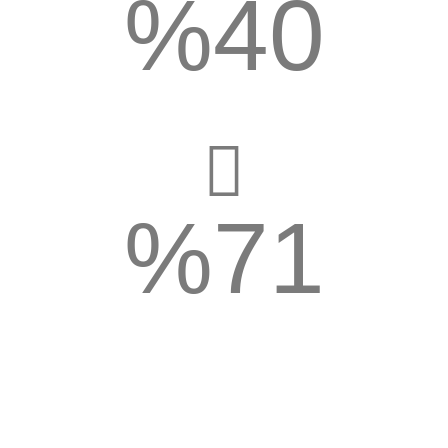
%
40
توفير المال
%
71
زيادة التفاعل